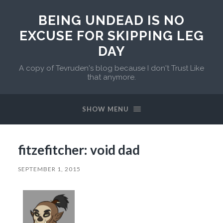
BEING UNDEAD IS NO
EXCUSE FOR SKIPPING LEG
DAY
A copy of Tevruden's blog because I don't Trust Like
that anymore.
SHOW MENU
fitzefitcher: void dad
SEPTEMBER 1, 2015